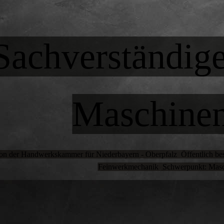
Sachverständige
Maschine
on der Handwerkskammer für Niederbayern - Oberpfalz Öffentlich beste
Feinwerkmechanik Schwerpunkt: Mas