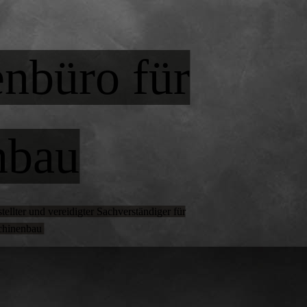
nbüro für
nbau
llter und vereidigter Sachverständiger für
chinenbau